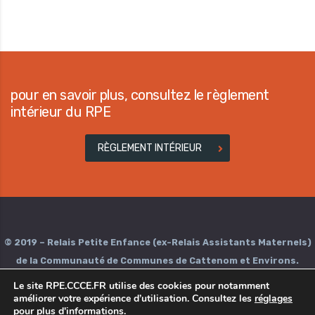
pour en savoir plus, consultez le règlement
intérieur du RPE
RÈGLEMENT INTÉRIEUR
© 2019 – Relais Petite Enfance (ex-Relais Assistants Maternels)
de la Communauté de Communes de Cattenom et Environs.
Le site
RPE.CCCE.FR
utilise des cookies pour notamment
améliorer votre expérience d’utilisation. Consultez les
réglages
Plan du site
•
CGU
•
Mentions légales
•
Contact
•
Facebook
pour plus d'informations.