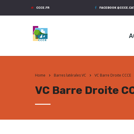
CCCE.FR
FACEBOOK @CCCE.C
A
Home
Barres latérales VC
VC Barre Droite CCCE
VC Barre Droite C