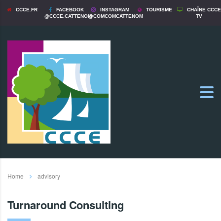
CCCE.FR
FACEBOOK
INSTAGRAM
TOURISME
CHAÎNE CCCE
@CCCE.CATTENOM
@COMCOMCATTENOM
TV
Home
advisory
Turnaround Consulting