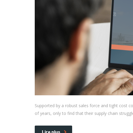
Supported by a robust sales force and tight cost c
of years, only to find that their supply chain strugg
Lire plus