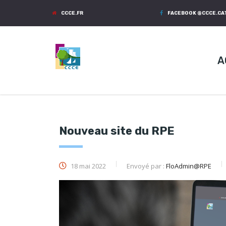
CCCE.FR
FACEBOOK @CCCE.C
A
Nouveau site du RPE
18 mai 2022
Envoyé par :
FloAdmin@RPE