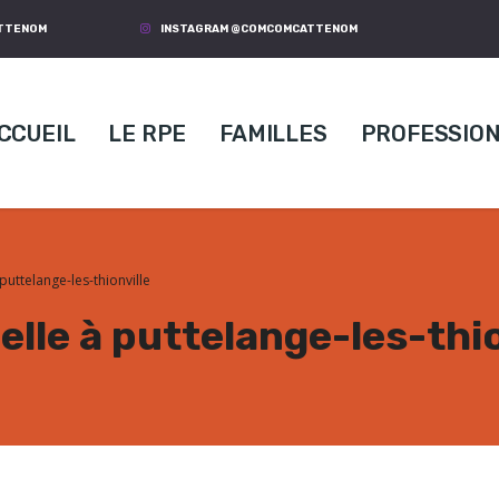
ATTENOM
INSTAGRAM @COMCOMCATTENOM
CCUEIL
LE RPE
FAMILLES
PROFESSIO
puttelange-les-thionville
lle à puttelange-les-thio